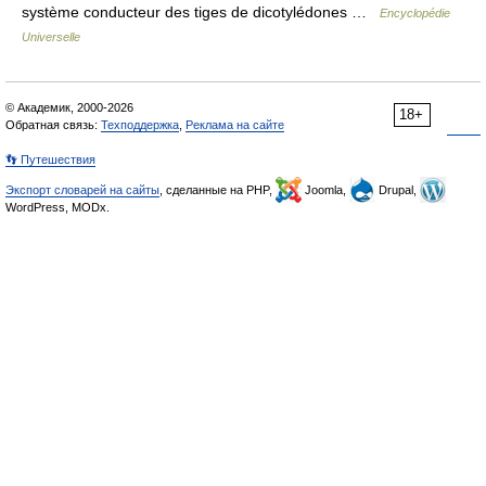
système conducteur des tiges de dicotylédones …
Encyclopédie
Universelle
© Академик, 2000-2026
18+
Обратная связь:
Техподдержка
,
Реклама на сайте
👣 Путешествия
Экспорт словарей на сайты
, сделанные на PHP,
Joomla,
Drupal,
WordPress, MODx.