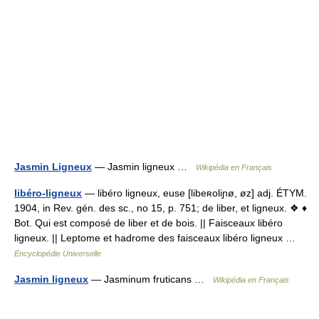
Jasmin Ligneux
— Jasmin ligneux …
Wikipédia en Français
libéro-ligneux
— libéro ligneux, euse [libeʀoliɲø, øz] adj. ÉTYM.
1904, in Rev. gén. des sc., no 15, p. 751; de liber, et ligneux. ❖ ♦
Bot. Qui est composé de liber et de bois. || Faisceaux libéro
ligneux. || Leptome et hadrome des faisceaux libéro ligneux …
Encyclopédie Universelle
Jasmin ligneux
— Jasminum fruticans …
Wikipédia en Français