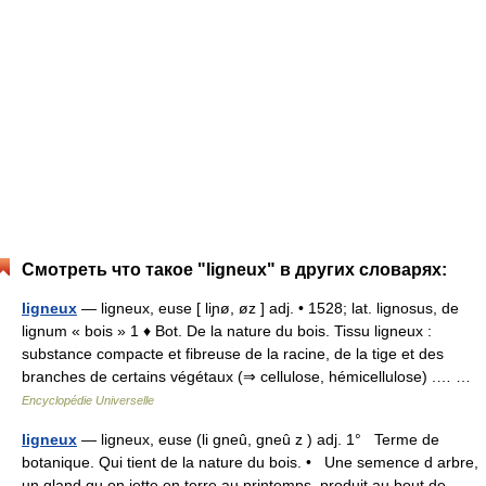
Смотреть что такое "ligneux" в других словарях:
ligneux
— ligneux, euse [ liɲø, øz ] adj. • 1528; lat. lignosus, de
lignum « bois » 1 ♦ Bot. De la nature du bois. Tissu ligneux :
substance compacte et fibreuse de la racine, de la tige et des
branches de certains végétaux (⇒ cellulose, hémicellulose) .… …
Encyclopédie Universelle
ligneux
— ligneux, euse (li gneû, gneû z ) adj. 1° Terme de
botanique. Qui tient de la nature du bois. • Une semence d arbre,
un gland qu on jette en terre au printemps, produit au bout de