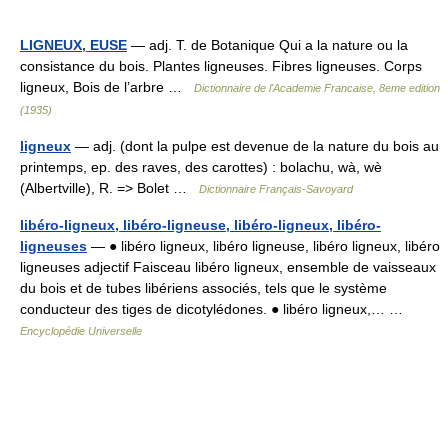
LIGNEUX, EUSE
— adj. T. de Botanique Qui a la nature ou la
consistance du bois. Plantes ligneuses. Fibres ligneuses. Corps
ligneux, Bois de l’arbre …
Dictionnaire de l'Academie Francaise, 8eme edition
(1935)
ligneux
— adj. (dont la pulpe est devenue de la nature du bois au
printemps, ep. des raves, des carottes) : bolachu, wà, wè
(Albertville), R. => Bolet …
Dictionnaire Français-Savoyard
libéro-ligneux, libéro-ligneuse, libéro-ligneux, libéro-
ligneuses
— ● libéro ligneux, libéro ligneuse, libéro ligneux, libéro
ligneuses adjectif Faisceau libéro ligneux, ensemble de vaisseaux
du bois et de tubes libériens associés, tels que le système
conducteur des tiges de dicotylédones. ● libéro ligneux,… …
Encyclopédie Universelle